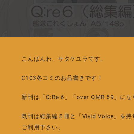
こんばんわ、サタケユラです。
C103冬コミのお品書きです！
新刊は「Q:Re 6」「over QMR 59」に
既刊は総集編５冊と「Vivid Voice
ご利用下さい。