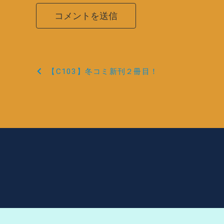
投
【C103】冬コミ新刊２冊目！
稿
ナ
ビ
ゲ
ー
シ
ョ