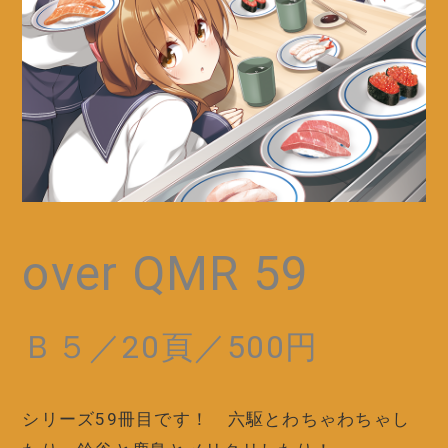
over QMR 59
Ｂ５／20頁／500円
シリーズ59冊目です！ 六駆とわちゃわちゃし