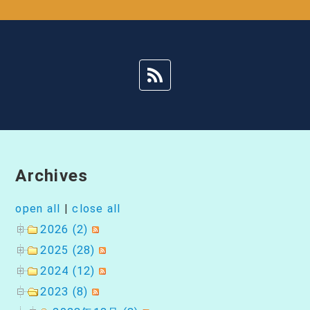
ゲ
ー
シ
ョ
ン
Archives
open all
|
close all
2026 (2)
2025 (28)
2024 (12)
2023 (8)