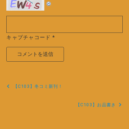
キャプチャコード
*
投
【C103】冬コミ新刊！
稿
【C103】お品書き
ナ
ビ