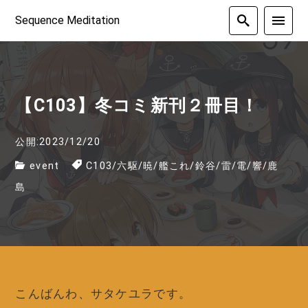
Sequence Meditation
【C103】冬コミ新刊２冊目！
公開:2023/12/20
event
C103
/
六駆
/
暁
/
艦これ
/
鈴谷
/
雷
/
電
/
響
/
鹿
島
こんばんわ、サタケユラです。