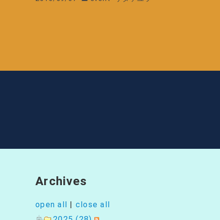
Archives
open all
|
close all
2025 (28)