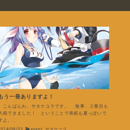
もう一冊ありますよ！
こんばんわ、サタケユラです。 無事、２冊目も
入稿できました！ ということで表紙も夏っぽいで
すよ。...
2014/08/03
event
サタケユラ