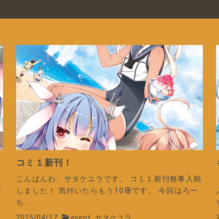
コミ１新刊！
出
こんばんわ、サタケユラです。 コミ１新刊無事入稿
潜
しました！ 気付いたらもう10冊です。 今回はろー
ち...
2015/04/17
event
サタケユラ