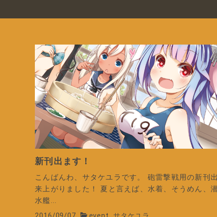
新刊出ます！
こんばんわ、サタケユラです。 砲雷撃戦用の新刊
来上がりました！ 夏と言えば、水着、そうめん、
水艦...
2016/09/07
event
サタケユラ