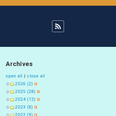
ゲ
ー
シ
ョ
ン
Archives
open all
|
close all
2026 (2)
2025 (28)
2024 (12)
2023 (8)
2022 (9)