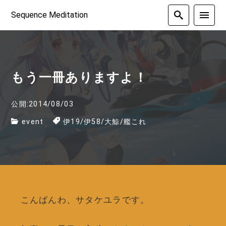
Sequence Meditation
もう一冊ありますよ！
公開:2014/08/03
event
伊19
/
伊58
/
大鯨
/
艦これ
こんばんわ、サタケユラです。