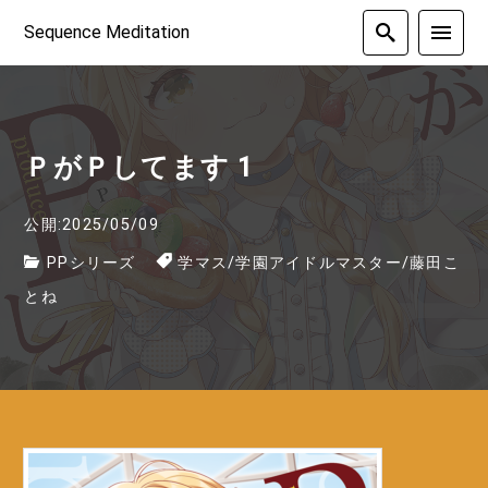
Sequence Meditation
ＰがＰしてます 1
公開:2025/05/09
PPシリーズ
学マス
/
学園アイドルマスター
/
藤田こ
とね