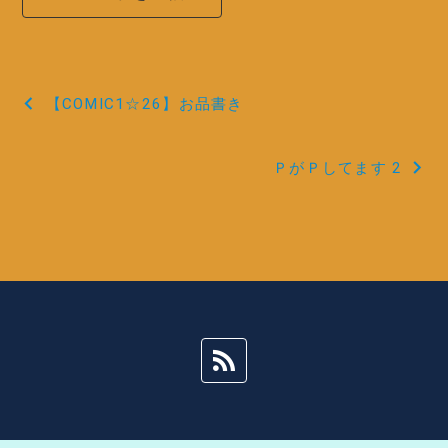
投
【COMIC1☆26】お品書き
稿
ＰがＰしてます 2
ナ
ビ
ゲ
ー
シ
ョ
ン