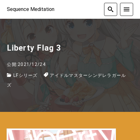
Sequence Meditation
Liberty Flag 3
公開:2021/12/24
LFシリーズ
アイドルマスターシンデレラガール
ズ