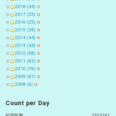
2018 (44)
2017 (23)
2016 (25)
2015 (28)
2014 (44)
2013 (44)
2012 (58)
2011 (62)
2010 (76)
2009 (81)
2008 (6)
Count per Day
総閲覧数:
1312161