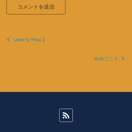
投
Liberty Flag 2
稿
ゆめどころ
ナ
ビ
ゲ
ー
シ
ョ