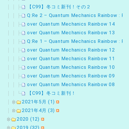
【C99】冬コミ新刊！その２
Q:Re 2 – Quantum Mechanics Rainbow : Re
over Quantum Mechanics Rainbow 14
over Quantum Mechanics Rainbow 13
Q:Re 1 – Quantum Mechanics Rainbow : Re
over Quantum Mechanics Rainbow 12
over Quantum Mechanics Rainbow 11
over Quantum Mechanics Rainbow 10
over Quantum Mechanics Rainbow 09
over Quantum Mechanics Rainbow 08
【C99】冬コミ新刊！
2021年5月 (1)
2021年4月 (3)
2020 (12)
2019 (32)