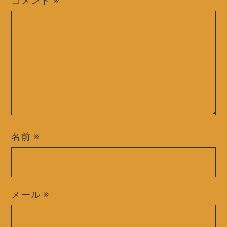
コメント
※
名前
※
メール
※