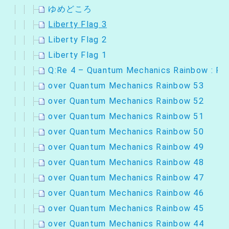
ゆめどころ
Liberty Flag 3
Liberty Flag 2
Liberty Flag 1
Q:Re 4 – Quantum Mechanics Rainbow : Re
over Quantum Mechanics Rainbow 53
over Quantum Mechanics Rainbow 52
over Quantum Mechanics Rainbow 51
over Quantum Mechanics Rainbow 50
over Quantum Mechanics Rainbow 49
over Quantum Mechanics Rainbow 48
over Quantum Mechanics Rainbow 47
over Quantum Mechanics Rainbow 46
over Quantum Mechanics Rainbow 45
over Quantum Mechanics Rainbow 44