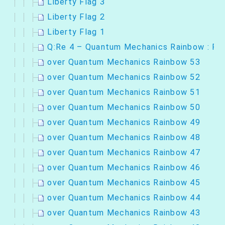
Liberty Flag 3
Liberty Flag 2
Liberty Flag 1
Q:Re 4 – Quantum Mechanics Rainbow : Re
over Quantum Mechanics Rainbow 53
over Quantum Mechanics Rainbow 52
over Quantum Mechanics Rainbow 51
over Quantum Mechanics Rainbow 50
over Quantum Mechanics Rainbow 49
over Quantum Mechanics Rainbow 48
over Quantum Mechanics Rainbow 47
over Quantum Mechanics Rainbow 46
over Quantum Mechanics Rainbow 45
over Quantum Mechanics Rainbow 44
over Quantum Mechanics Rainbow 43