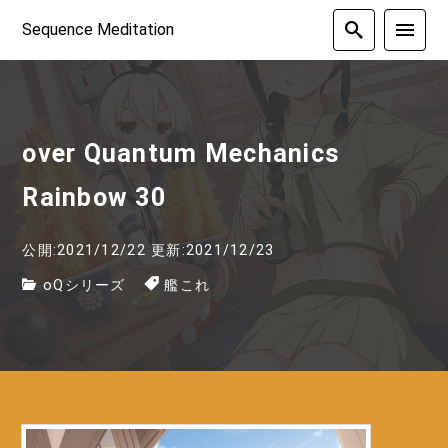
Sequence Meditation
over Quantum Mechanics
Rainbow 30
公開:2021/12/22
更新:2021/12/23
oQシリーズ
艦これ