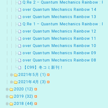
Q:Re 2 – Quantum Mechanics Rainbow : Re
over Quantum Mechanics Rainbow 14
over Quantum Mechanics Rainbow 13
Q:Re 1 – Quantum Mechanics Rainbow : Re
over Quantum Mechanics Rainbow 12
over Quantum Mechanics Rainbow 11
over Quantum Mechanics Rainbow 10
over Quantum Mechanics Rainbow 09
over Quantum Mechanics Rainbow 08
【C99】冬コミ新刊！
2021年5月 (1)
2021年4月 (3)
2020 (12)
2019 (32)
2018 (44)