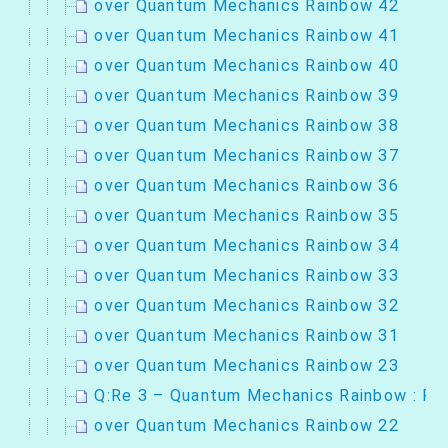
over Quantum Mechanics Rainbow 42
over Quantum Mechanics Rainbow 41
over Quantum Mechanics Rainbow 40
over Quantum Mechanics Rainbow 39
over Quantum Mechanics Rainbow 38
over Quantum Mechanics Rainbow 37
over Quantum Mechanics Rainbow 36
over Quantum Mechanics Rainbow 35
over Quantum Mechanics Rainbow 34
over Quantum Mechanics Rainbow 33
over Quantum Mechanics Rainbow 32
over Quantum Mechanics Rainbow 31
over Quantum Mechanics Rainbow 23
Q:Re 3 – Quantum Mechanics Rainbow : Re
over Quantum Mechanics Rainbow 22