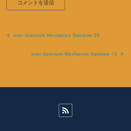
投
over Quantum Mechanics Rainbow 29
稿
over Quantum Mechanics Rainbow 15
ナ
ビ
ゲ
ー
シ
ョ
ン