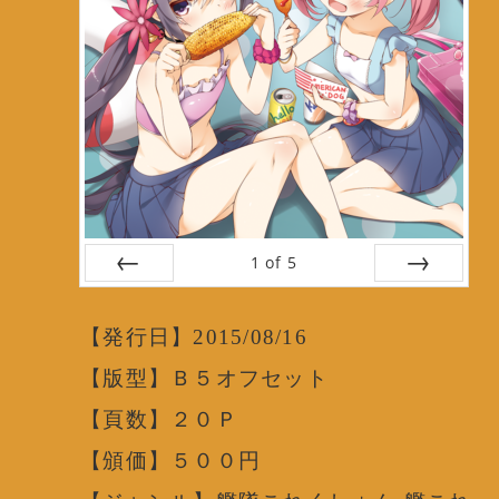
1
of
5
Prev
Next
【発行日】2015/08/16
【版型】Ｂ５オフセット
【頁数】２０Ｐ
【頒価】５００円