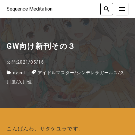
Sequence Meditation
GW向け新刊その３
公開:2021/05/16
event
アイドルマスター
/
シンデレラガールズ
/
久
川凪
/
久川颯
こんばんわ、サタケユラです。