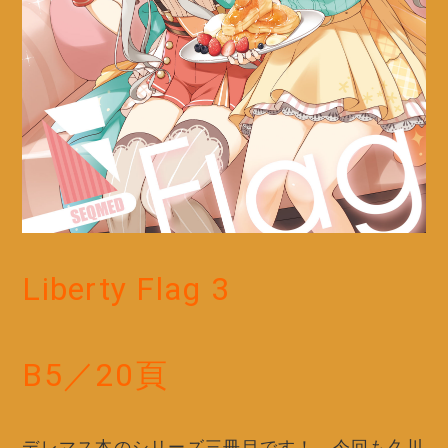
Liberty Flag 3
B5／20頁
デレマス本のシリーズ三冊目です！ 今回も久川