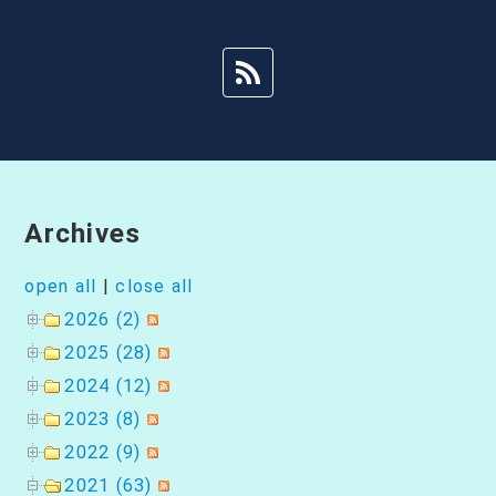
ー
シ
ョ
ン
Archives
open all
|
close all
2026 (2)
2025 (28)
2024 (12)
2023 (8)
2022 (9)
2021 (63)