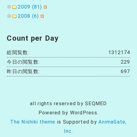
2009 (81)
2008 (6)
Count per Day
総閲覧数:
1312174
今日の閲覧数:
229
昨日の閲覧数:
697
all rights reserved by SEQMED
Powered by WordPress.
The Nishiki theme
is Supported by
AnimaGate,
Inc.