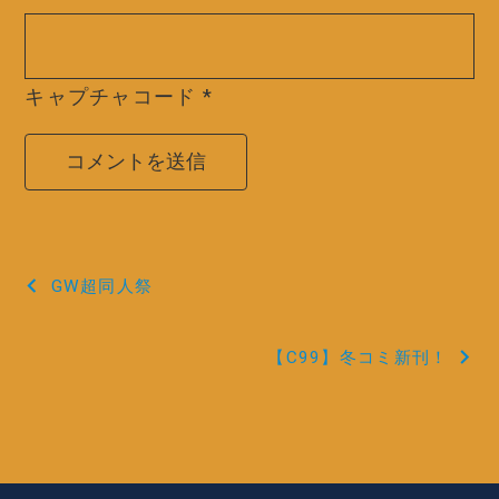
キャプチャコード
*
投
GW超同人祭
稿
【C99】冬コミ新刊！
ナ
ビ
ゲ