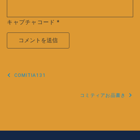
キャプチャコード
*
投
COMITIA131
稿
コミティアお品書き
ナ
ビ
ゲ
ー