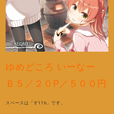
ゆめどころ いーなー
Ｂ５／２０P／５００円
スペースは「す11b」です。