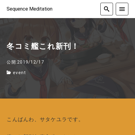
Sequence Meditation
冬コミ艦これ新刊！
公開:2019/12/17
event
こんばんわ、サタケユラです。