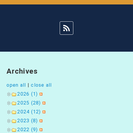
ー
シ
ョ
ン
Archives
open all
|
close all
2026 (1)
2025 (28)
2024 (12)
2023 (8)
2022 (9)