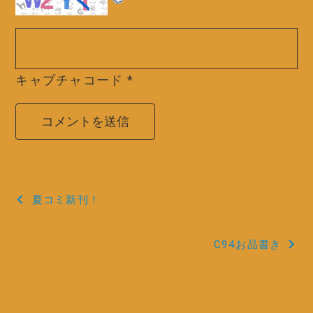
キャプチャコード
*
投
夏コミ新刊！
稿
C94お品書き
ナ
ビ
ゲ