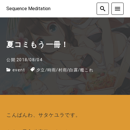
Sequence Meditation
夏コミもう一冊！
公開:2018/08/04
event
夕立
/
時雨
/
村雨
/
白露
/
艦これ
こんばんわ、サタケユラです。