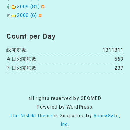
2009 (81)
2008 (6)
Count per Day
総閲覧数:
1311811
今日の閲覧数:
563
昨日の閲覧数:
237
all rights reserved by SEQMED
Powered by WordPress.
The Nishiki theme
is Supported by
AnimaGate,
Inc.