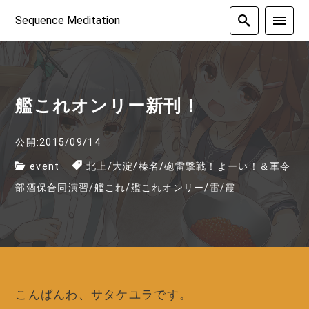
Sequence Meditation
艦これオンリー新刊！
公開:2015/09/14
event
北上
/
大淀
/
榛名
/
砲雷撃戦！よーい！＆軍令
部酒保合同演習
/
艦これ
/
艦これオンリー
/
雷
/
霞
こんばんわ、サタケユラです。