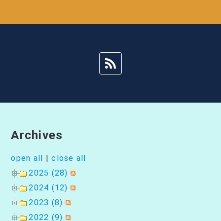
ゲ
ー
シ
ョ
ン
Archives
open all
|
close all
2025 (28)
2024 (12)
2023 (8)
2022 (9)