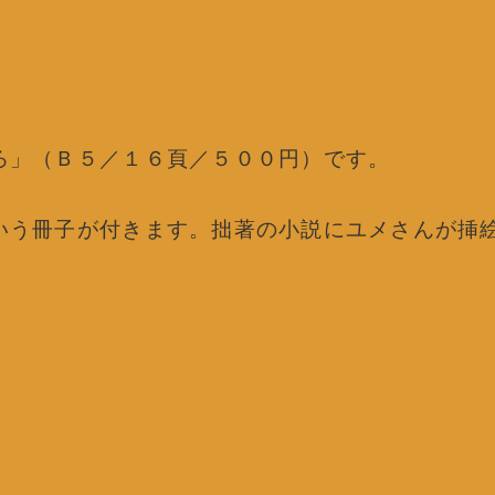
ろ」（Ｂ５／１６頁／５００円）です。
いう冊子が付きます。拙著の小説にユメさんが挿