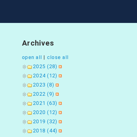
シ
ョ
ン
Archives
open all
|
close all
2025 (28)
2024 (12)
2023 (8)
2022 (9)
2021 (63)
2020 (12)
2019 (32)
2018 (44)