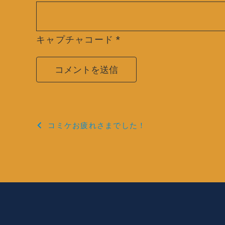
キャプチャコード
*
投
コミケお疲れさまでした！
稿
ナ
ビ
ゲ
ー