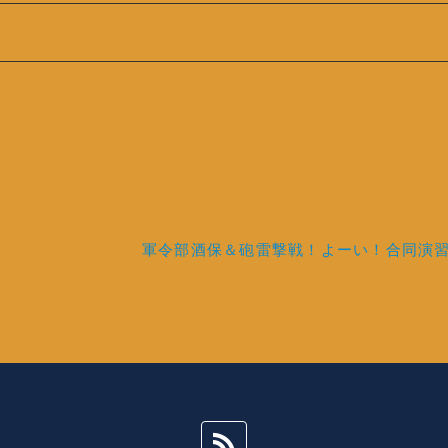
軍令部酒保＆砲雷撃戦！よーい！合同演