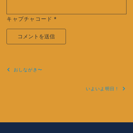
キャプチャコード
*
投
おしながき〜
稿
いよいよ明日！
ナ
ビ
ゲ
ー