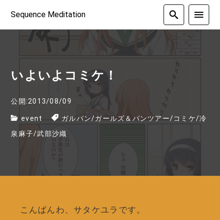
Sequence Meditation
いよいよコミケ！
公開:2013/08/09
event
ガルパン
/
ガールズ＆パンツアー
/
コミケ
/
冷
泉麻子
/
武部沙織
こんばんわ、サタケユラです。