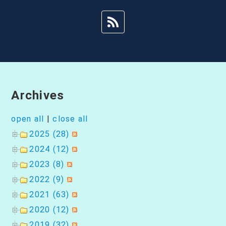
シ
ョ
ン
Archives
open all
|
close all
2025 (28)
2024 (12)
2023 (8)
2022 (9)
2021 (63)
2020 (12)
2019 (32)