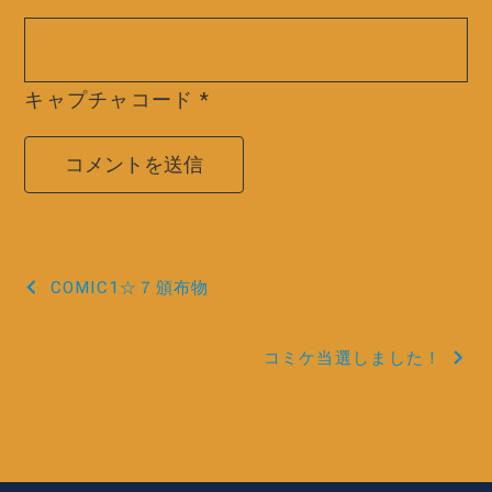
キャプチャコード
*
投
COMIC1☆７頒布物
稿
コミケ当選しました！
ナ
ビ
ゲ