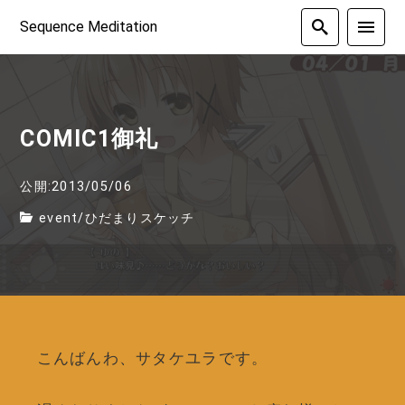
Sequence Meditation
COMIC1御礼
公開:2013/05/06
event
/
ひだまりスケッチ
こんばんわ、サタケユラです。