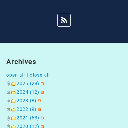
ー
シ
ョ
ン
Archives
open all
|
close all
2025 (28)
2024 (12)
2023 (8)
2022 (9)
2021 (63)
2020 (12)