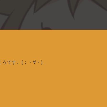
ろです。(；・∀・)