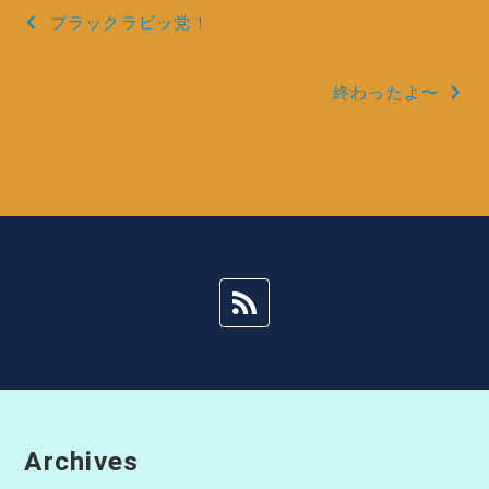
投
ブラックラビッ党！
稿
終わったよ〜
ナ
ビ
ゲ
ー
シ
ョ
ン
Archives