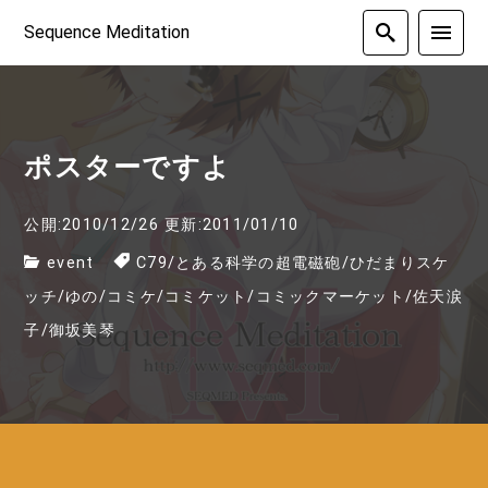
Sequence Meditation
ポスターですよ
公開:2010/12/26
更新:2011/01/10
event
C79
/
とある科学の超電磁砲
/
ひだまりスケ
ッチ
/
ゆの
/
コミケ
/
コミケット
/
コミックマーケット
/
佐天涙
子
/
御坂美琴