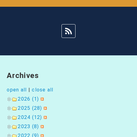
ゲ
ー
シ
ョ
ン
Archives
open all
|
close all
2026 (1)
2025 (28)
2024 (12)
2023 (8)
2022 (9)