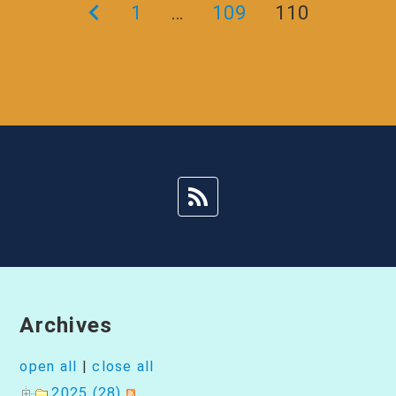
前
1
…
109
110
投
の
稿
ペ
ー
ナ
ジ
ビ
ゲ
ー
シ
Archives
ョ
open all
|
close all
2025 (28)