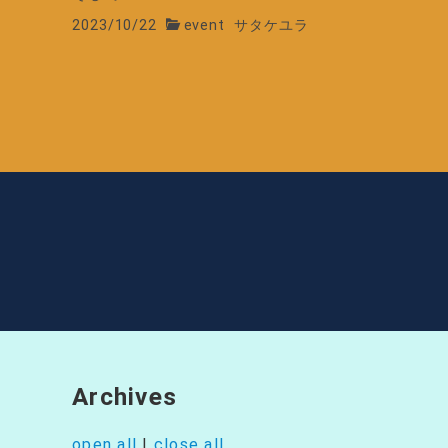
2023/10/22
event
サタケユラ
Archives
open all
|
close all