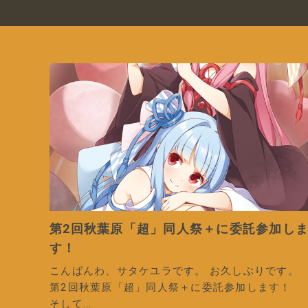
第2回秋葉原「超」同人祭＋に委託参加し
す！
こんばんわ、サタケユラです。 お久しぶりです。
第2回秋葉原「超」同人祭＋に委託参加します！
そして...