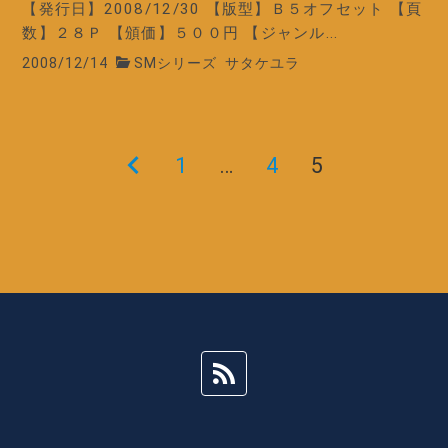
【発行日】2008/12/30 【版型】Ｂ５オフセット 【頁
数】２８Ｐ 【頒価】５００円 【ジャンル...
2008/12/14
SMシリーズ
サタケユラ
前
1
…
4
5
投
の
稿
ペ
ー
ナ
ジ
ビ
ゲ