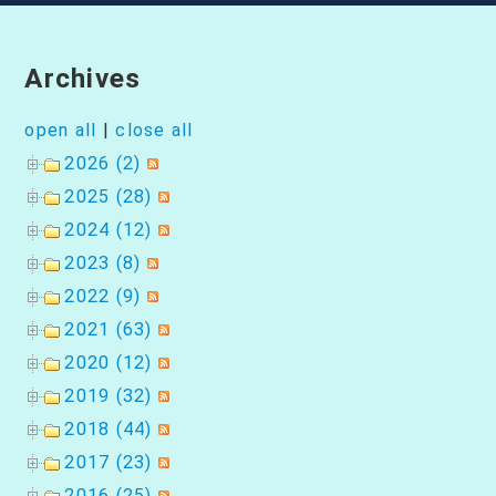
ー
シ
Archives
ョ
open all
|
close all
2026 (2)
ン
2025 (28)
2024 (12)
2023 (8)
2022 (9)
2021 (63)
2020 (12)
2019 (32)
2018 (44)
2017 (23)
2016 (25)