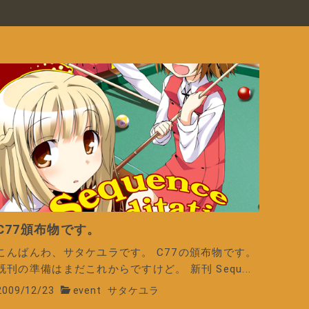
C77頒布物です。
こんばんわ、サタケユラです。 C77の頒布物です。
既刊の準備はまだこれからですけど。 新刊 Sequ...
2009/12/23
event
サタケユラ