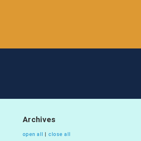
投
稿
ナ
ビ
ゲ
ー
Archives
シ
open all
|
close all