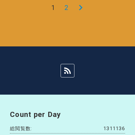
1
2
次
の
ペ
ー
ジ
Count per Day
総閲覧数:
1311136