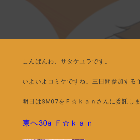
こんばんわ、サタケユラです。
いよいよコミケですね。三日間参加する
明日はSM07をＦ☆ｋａｎさんに委託し
東ヘ30a Ｆ☆ｋａｎ