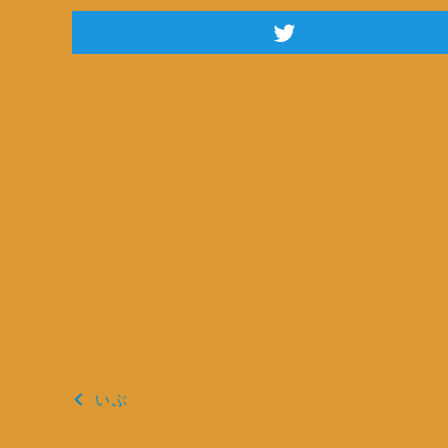
投
いぶ
稿