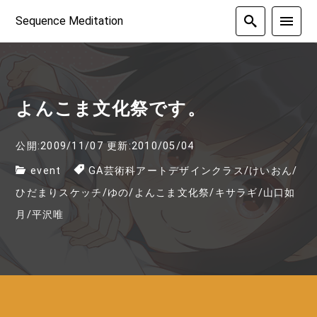
Sequence Meditation
よんこま文化祭です。
公開:2009/11/07
更新:2010/05/04
event
GA芸術科アートデザインクラス
/
けいおん
/
ひだまりスケッチ
/
ゆの
/
よんこま文化祭
/
キサラギ
/
山口如
月
/
平沢唯