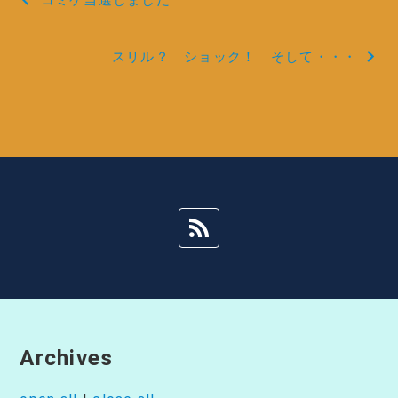
稿
スリル？ ショック！ そして・・・
ナ
ビ
ゲ
ー
シ
ョ
ン
Archives