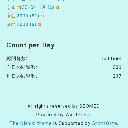
2010年1月 (6)
2009 (81)
2008 (6)
Count per Day
総閲覧数:
1311884
今日の閲覧数:
636
昨日の閲覧数:
237
all rights reserved by SEQMED
Powered by WordPress.
The Nishiki theme
is Supported by
AnimaGate,