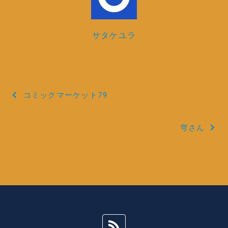
サタケユラ
投
コミックマーケット79
稿
穹さん
ナ
ビ
ゲ
ー
シ