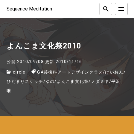
Sequence Meditation
よんこま文化祭2010
公開:2010/09/08
更新:2010/11/16
circle
GA芸術科アートデザインクラス
/
けいおん
/
ひだまりスケッチ
/
ゆの
/
よんこま文化祭
/
ノダミキ
/
平沢
唯